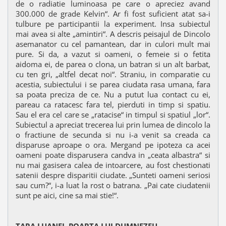
de o radiatie luminoasa pe care o apreciez avand
300.000 de grade Kelvin“. Ar fi fost suficient atat sa-i
tulbure pe participantii la experiment. Insa subiectul
mai avea si alte „amintiri“. A descris peisajul de Dincolo
asemanator cu cel pamantean, dar in culori mult mai
pure. Si da, a vazut si oameni, o femeie si o fetita
aidoma ei, de parea o clona, un batran si un alt barbat,
cu ten gri, „altfel decat noi“. Straniu, in comparatie cu
acestia, subiectului i se parea ciudata rasa umana, fara
sa poata preciza de ce. Nu a putut lua contact cu ei,
pareau ca ratacesc fara tel, pierduti in timp si spatiu.
Sau el era cel care se „ratacise“ in timpul si spatiul „lor“.
Subiectul a apreciat trecerea lui prin lumea de dincolo la
o fractiune de secunda si nu i-a venit sa creada ca
disparuse aproape o ora. Mergand pe ipoteza ca acei
oameni poate disparusera candva in „ceata albastra“ si
nu mai gasisera calea de intoarcere, au fost chestionati
satenii despre disparitii ciudate. „Sunteti oameni seriosi
sau cum?“, i-a luat la rost o batrana. „Pai cate ciudatenii
sunt pe aici, cine sa mai stie!“.