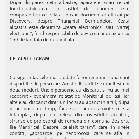
Dupa disiparea cetii albastre, aparatele si-au reluat
functionabilitatea. Un astfel de fenomen este
comparabil cu cel relatat intr-un documentar difuzat pe
Discovery, despre Triunghiul Bermudelor. Ceata
albastra este denumita „ceata electronica“ sau „vartej
electronic“, fiind responsabila de devierea unui avion cu
160 de km fata de ruta initiala.
CELALALT TARAM
Cu siguranta, cele mai ciudate fenomene din zona sunt
disparitiile de persoane. Aceste disparitii se manifesta in
doua moduri. Unele persoane au disparut si nu au mai
reaparut - eveniment relatat de Monitorul de Iasi, iar
altele au disparut dintr-un loc si au aparut in altul, dupa
o perioada de timp, fara sa-si aduca aminte ce s-a
intamplat, dupa cum reiese din povestirile satenilor,
stranse de profesorul de romana din comuna Bozioru,
Ilie Mandricel. Despre „celalalt taram“, care, in unele
conditii, „absoarbe“ pe nenorocosii care se afla in