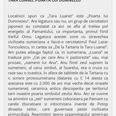
TARA LUANEI, POARTA LUI DUMNEZEU
Localnicii spun ca „Tara Luanei“ este „Poarta lui
Dumnezeu“. Are legatura sau nu, un grup de cercetatori
japonezi au constatat ca aici se afla al treilea pol
energetic al Pamantului, ca importanta, primul fiind
Varful Omu. Legatura acestei zone cu stravechea
civilizatie sumeriana a facut-o cercetatorul Paul Lazar
Tonciulescu, in cartea sa „De la Tartaria la Tara Luanei“.
Am putea adauga faptul ca, in sumeriana, „Luana“ se
traduce prin „Cei pe care Anu ii pastoreste“ sau, mai
prozaic, „oamenii lui Anu“, Anu fiind zeul suprem la
sumerieni, al carui simbol, al Soarelui, era o cruce cu
raze sau o zvastica. In afara de tablitele de la Tartaria cu
o scriere protosumeriana (datarea cu C 14 atesta ca
asezarea este cu 2.000 de ani mai veche decat orasele
sumeriene), ceramica antica descoperita pe teritoriul
tarii noastre poarta simbolul zeului Anu. Aici se cuvine
sa amintim ca „zeii“ sumerieni coborasera pe Pamant cu
carele zburatoare si intocmisera inainte de Potop
dinastia zeilor, care guvernase peste civilizatia
primordiala. Reamintim teoria oceanologului american