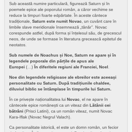
Sub această numire particulară, figurează Saturn și în
poemele epice ale poporului român, a căror vechime se
reduce la timpuri foarte edpărtate. În aceste cântece
tradiționale,
Saturn este numit Novac
, un cuvânt care în
limbile slave meridionale însemnează „tânăr”. Novac
corespunde astfel, după forma și înțelesul său, de grecescul
neos, de unde se formase în literatura grecească epitetul de
neotatos.
Sub numele de Noachus și Noe, Saturn ne apare și în
legendele poporale din părțile de apus ale
Europei
(…)
În diferitele regiuni ale Franciei, Noel
.
Noe din legendele religioase ale ebreilor este aceeași
personalitate cu Saturn. După tradițiunile chaldee,
diluviul biblic se întâmplase în timpurile lui Saturn.
În ce privește naționalitatea lui
Novac
, el ne apare în
cântecele epice românești ca un viteaz din
Lătânii cei
bătrâni
(Prisci Latini), ca un român viteaz, numit Novac
Kara-Iflak (Novac Negrul Valach).
Ca personalitate istorică, el este un domn român, un fecior