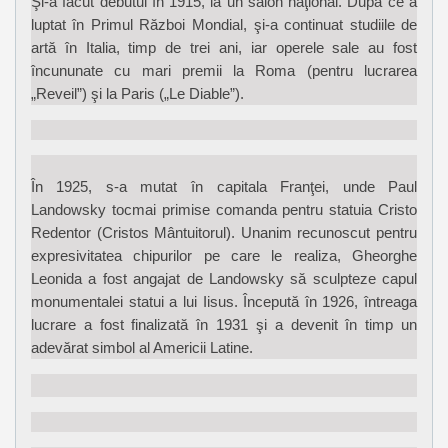
Şi-a făcut debutul în 1915, la un salon naţional. După ce a
luptat în Primul Război Mondial, şi-a continuat studiile de
artă în Italia, timp de trei ani, iar operele sale au fost
încununate cu mari premii la Roma (pentru lucrarea
„Reveil”) şi la Paris („Le Diable”).
În 1925, s-a mutat în capitala Franţei, unde Paul
Landowsky tocmai primise comanda pentru statuia Cristo
Redentor (Cristos Mântuitorul). Unanim recunoscut pentru
expresivitatea chipurilor pe care le realiza, Gheorghe
Leonida a fost angajat de Landowsky să sculpteze capul
monumentalei statui a lui Iisus. Începută în 1926, întreaga
lucrare a fost finalizată în 1931 şi a devenit în timp un
adevărat simbol al Americii Latine.