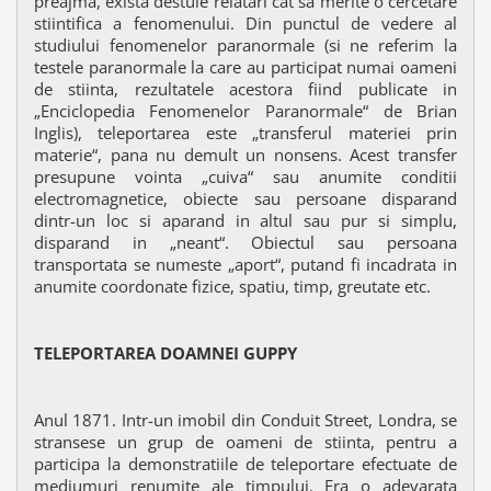
preajma, exista destule relatari cat sa merite o cercetare
stiintifica a fenomenului. Din punctul de vedere al
studiului fenomenelor paranormale (si ne referim la
testele paranormale la care au participat numai oameni
de stiinta, rezultatele acestora fiind publicate in
„Enciclopedia Fenomenelor Paranormale“ de Brian
Inglis), teleportarea este „transferul materiei prin
materie“, pana nu demult un nonsens. Acest transfer
presupune vointa „cuiva“ sau anumite conditii
electromagnetice, obiecte sau persoane disparand
dintr-un loc si aparand in altul sau pur si simplu,
disparand in „neant“. Obiectul sau persoana
transportata se numeste „aport“, putand fi incadrata in
anumite coordonate fizice, spatiu, timp, greutate etc.
TELEPORTAREA DOAMNEI GUPPY
Anul 1871. Intr-un imobil din Conduit Street, Londra, se
stransese un grup de oameni de stiinta, pentru a
participa la demonstratiile de teleportare efectuate de
mediumuri renumite ale timpului. Era o adevarata