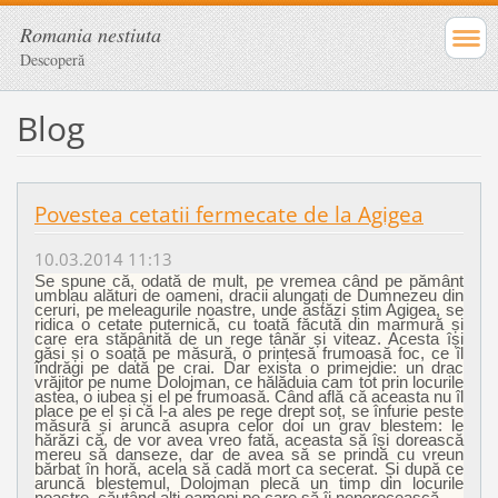
Romania nestiuta
Descoperă
Blog
Povestea cetatii fermecate de la Agigea
10.03.2014 11:13
Se spune că, odată de mult, pe vremea când pe pământ
umblau alături de oameni, dracii alungați de Dumnezeu din
ceruri, pe meleagurile noastre, unde astăzi știm Agigea, se
ridica o cetate puternică, cu toată făcută din marmură și
care era stăpânită de un rege tânăr și viteaz. Acesta își
găsi și o soață pe măsură, o prințesă frumoasă foc, ce îl
îndrăgi pe dată pe crai. Dar exista o primejdie: un drac
vrăjitor pe nume Dolojman, ce hălăduia cam tot prin locurile
astea, o iubea și el pe frumoasă. Când află că aceasta nu îl
place pe el și că l-a ales pe rege drept soț, se înfurie peste
măsură și aruncă asupra celor doi un grav blestem: le
hărăzi că, de vor avea vreo fată, aceasta să își dorească
mereu să danseze, dar de avea să se prindă cu vreun
bărbat în horă, acela să cadă mort ca secerat. Și după ce
aruncă blestemul, Dolojman plecă un timp din locurile
noastre, căutând alți oameni pe care să îi nenorocească.