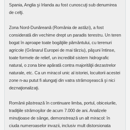
Spania, Anglia şi Irlanda au fost cunoscuţi sub denumirea
de celţi.
Zona Nord-Dunăreană (România de astăzi), a fost
considerată din vechime drept un paradis terestru. Un teren
bogat în aproape toate bogăţiile pământului, cu terenuri
agricole (Grânarul Europei de mai târziu), păşuni întinse,
toate formele de relief, un incredibil sistem hidrografic
natural, o zona bine apărată contra majorităţii dezastrelor
naturale, etc. Ca un miracol unic al istoriei, locuitorii acestei
zone n-au putut fi alungaţi din vatra strămoşească şi nici
deznaţionalizaţi.
Românii păstrează în continuare limba, portul, obiceiurile,
tradiţiile strămoşilor de acum 7.000 de ani. Analizele
minuţioase de sânge, demonstrează un alt miracol: în
ciuda numeroaselor invazii, inclusiv mult distorsionata