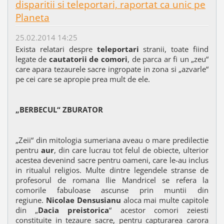
disparitii si teleportari, raportat ca unic pe
Planeta
25.02.2014 14:25
Exista relatari despre
teleportari
stranii, toate fiind
legate de
cautatorii de comori
, de parca ar fi un „zeu“
care apara tezaurele sacre ingropate in zona si „azvarle“
pe cei care se apropie prea mult de ele.
„BERBECUL“ ZBURATOR
„Zeii“ din mitologia sumeriana aveau o mare predilectie
pentru
aur
, din care lucrau tot felul de obiecte, ulterior
acestea devenind sacre pentru oameni, care le-au inclus
in ritualul religios. Multe dintre legendele stranse de
profesorul de romana Ilie Mandricel se refera la
comorile fabuloase ascunse prin muntii din
regiune.
Nicolae Densusianu
aloca mai multe capitole
din „
Dacia preistorica
“ acestor comori zeiesti
constituite in tezaure sacre, pentru capturarea carora