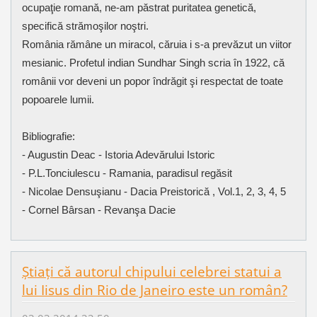
ocupaţie romană, ne-am păstrat puritatea genetică,
specifică strămoşilor noştri.
România rămâne un miracol, căruia i s-a prevăzut un viitor
mesianic. Profetul indian Sundhar Singh scria în 1922, că
românii vor deveni un popor îndrăgit şi respectat de toate
popoarele lumii.
Bibliografie:
- Augustin Deac - Istoria Adevărului Istoric
- P.L.Tonciulescu - Ramania, paradisul regăsit
- Nicolae Densuşianu - Dacia Preistorică , Vol.1, 2, 3, 4, 5
- Cornel Bârsan - Revanşa Dacie
Știați că autorul chipului celebrei statui a
lui Iisus din Rio de Janeiro este un român?