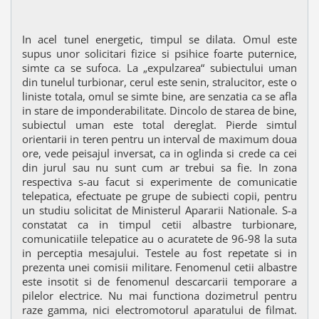
In acel tunel energetic, timpul se dilata. Omul este
supus unor solicitari fizice si psihice foarte puternice,
simte ca se sufoca. La „expulzarea“ subiectului uman
din tunelul turbionar, cerul este senin, stralucitor, este o
liniste totala, omul se simte bine, are senzatia ca se afla
in stare de imponderabilitate. Dincolo de starea de bine,
subiectul uman este total dereglat. Pierde simtul
orientarii in teren pentru un interval de maximum doua
ore, vede peisajul inversat, ca in oglinda si crede ca cei
din jurul sau nu sunt cum ar trebui sa fie. In zona
respectiva s-au facut si experimente de comunicatie
telepatica, efectuate pe grupe de subiecti copii, pentru
un studiu solicitat de Ministerul Apararii Nationale. S-a
constatat ca in timpul cetii albastre turbionare,
comunicatiile telepatice au o acuratete de 96-98 la suta
in perceptia mesajului. Testele au fost repetate si in
prezenta unei comisii militare. Fenomenul cetii albastre
este insotit si de fenomenul descarcarii temporare a
pilelor electrice. Nu mai functiona dozimetrul pentru
raze gamma, nici electromotorul aparatului de filmat.