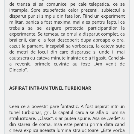
de transa si sa comunice, pe cale telepatica, ce se
intampla. Spre stupefactia celor prezenti, subiectul a
disparut pur si simplu din fata lor. Fiind un experiment
militar, panica a fost maxima, mai ales pentru faptul ca
trebuia sa se asigure protectia participantilor la
experimente. Se temeau ca omul a disparut complet, ca
brailenii, dar el a fost descoperit dupa aproape o ora,
cazut la pamant, incapabil sa vorbeasca, la cateva sute
de metri de locul din care disparuse si unde il mai
cautasera cu cateva minute inainte de a fi gasit. Cand si-
a revenit, primele cuvinte au fost: „Am venit de
Dincolo“.
ASPIRAT INTR-UN TUNEL TURBIONAR
Ceea ce a povestit pare fantastic. A fost aspirat intr-un
tunel turbionar, gri, la capatul caruia se afla o lumina
stralucitoare. „Clasic“, s-ar putea spune. Asa se „vede“ si
din starea de coma. Insa este pentru prima data cand
cineva explica aceasta lumina stralucitoare. „Este vorba