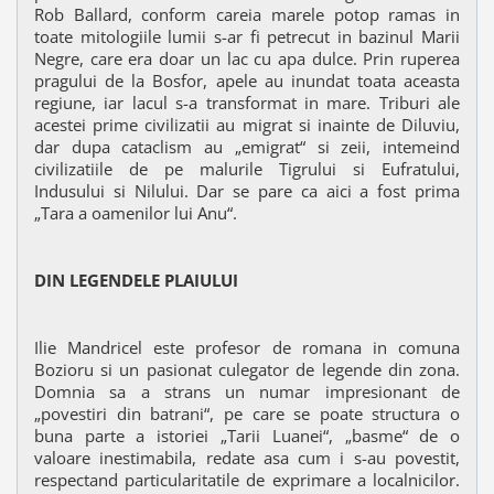
Rob Ballard, conform careia marele potop ramas in
toate mitologiile lumii s-ar fi petrecut in bazinul Marii
Negre, care era doar un lac cu apa dulce. Prin ruperea
pragului de la Bosfor, apele au inundat toata aceasta
regiune, iar lacul s-a transformat in mare. Triburi ale
acestei prime civilizatii au migrat si inainte de Diluviu,
dar dupa cataclism au „emigrat“ si zeii, intemeind
civilizatiile de pe malurile Tigrului si Eufratului,
Indusului si Nilului. Dar se pare ca aici a fost prima
„Tara a oamenilor lui Anu“.
DIN LEGENDELE PLAIULUI
Ilie Mandricel este profesor de romana in comuna
Bozioru si un pasionat culegator de legende din zona.
Domnia sa a strans un numar impresionant de
„povestiri din batrani“, pe care se poate structura o
buna parte a istoriei „Tarii Luanei“, „basme“ de o
valoare inestimabila, redate asa cum i s-au povestit,
respectand particularitatile de exprimare a localnicilor.