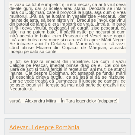
El văzu că totul e împietrit și îi era necaz, că ar fi vrut ceva
de-ale gurii, dar și acelea erau stană. Deodată se întâlni
însă cu Dolojman, care îl provocă la luptă, așa cum o vrea
muritorul. „Păi să ne luptăm în veselie”zise Pescarul, „dar
înainte de asta, să bem niște vin”. Dracul se învoi, dar vinul
din butoiul de lângă ei era împietrit de vrajă. „Intră tu în butoi
și fă-i ceva vinului, dezleagă-l să curgă, zise pescarul, că
altfel nu ne putem bate”. Îl păcăli astfel pe necurat și cum
intră acesta în butoi, cum Pescarul cel Vesel puse dopul.
Luă apoi butea cea mare și o aruncă în apele Mării Negre.
Se întoarse apoi în Cetatea de Marmură și, ce să vezi,
când atinse Floarea din Copacul de Mărgean, aceasta
începu pe dată să cânte.
Și toți se treziră imediat din împietrire. De cum îl văzu
Caliope pe Pescar, imediat prinse drag de el. Cei doi se
luară de soți și trăiră fericiți în regatul lor, ani mulți de atunci
înainte. Cât despre Dolojman, tot așteaptă pe fundul mării
să deschidă cineva butoiul, ca să iasă și să se răzbune.
Dar se vede treabă că Dumnezeu îi iubește pe oamenii de
pe aste locuri și îi ferește să mai aibă parte de grozăvii ale
Necuratului….
sursă – Alexandru Mitru – În Țara legendelor (adaptare)
Adevarul despre România