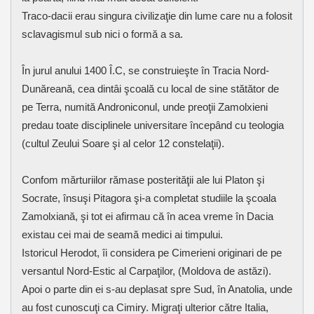
Traco-dacii erau singura civilizaţie din lume care nu a folosit
sclavagismul sub nici o formă a sa.
În jurul anului 1400 Î.C, se construieşte în Tracia Nord-
Dunăreană, cea dintâi şcoală cu local de sine stătător de
pe Terra, numită Androniconul, unde preoţii Zamolxieni
predau toate disciplinele universitare începând cu teologia
(cultul Zeului Soare şi al celor 12 constelaţii).
Confom mărturiilor rămase posterităţii ale lui Platon şi
Socrate, însuşi Pitagora şi-a completat studiile la şcoala
Zamolxiană, şi tot ei afirmau că în acea vreme în Dacia
existau cei mai de seamă medici ai timpului.
Istoricul Herodot, îi considera pe Cimerieni originari de pe
versantul Nord-Estic al Carpaţilor, (Moldova de astăzi).
Apoi o parte din ei s-au deplasat spre Sud, în Anatolia, unde
au fost cunoscuţi ca Cimiry. Migraţi ulterior către Italia,