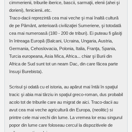
cimmerienii, triburile iberice, bascii, sarmaţii, elenii (ahei şi
dorieni), fenicienii..etc.
Traco-dacii reprezintă cea mai veche şi mai înaltă cultură
de pe Pământ, anterioară civilizaţiei Sumeriene, şi totodată
cea mai numeroasă (180 - 200 de triburi). Ei puteau fi găsiţi
în întreaga Europă (Balcani, Ucraina, Ungaria, Austria,
Germania, Cehoslovacia, Polonia, Italia, Franţa, Spania,
Turcia europeana, Asia Mica, Africa... chiar şi Burii din
Africa de Sud sunt tot un neam Dac, din care făcea parte
însuşi Burebista).
Scrisul şi odată cu el istoria, au apărut mai întâi în spaţiul
tracic şi abia mai târziu in spaţiul greco-roman, dus probabil
acolo tot de triburile care au migrat de aici. Traco-dacii au
avut cea mai veche agricultură din Europa, (neolitic) si
printre cele mai vechi din lume. La vremea lor erau singurul
popor din lume care foloseau cercul la dispozitivele de