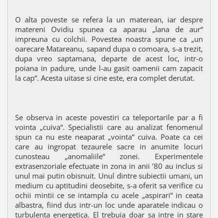
O alta poveste se refera la un materean, iar despre
matereni Ovidiu spunea ca aparau „lana de aur“
impreuna cu colchii. Povestea noastra spune ca „un
oarecare Matareanu, sapand dupa o comoara, s-a trezit,
dupa vreo saptamana, departe de acest loc, intr-o
poiana in padure, unde l-au gasit oamenii cam zapacit
la cap“. Acesta uitase si cine este, era complet derutat.
Se observa in aceste povestiri ca teleportarile par a fi
vointa „cuiva“. Specialistii care au analizat fenomenul
spun ca nu este neaparat „vointa“ cuiva. Poate ca cei
care au ingropat tezaurele sacre in anumite locuri
cunosteau „anomaliile“ zonei. Experimentele
extrasenzoriale efectuate in zona in anii ’80 au inclus si
unul mai putin obisnuit. Unul dintre subiectii umani, un
medium cu aptitudini deosebite, s-a oferit sa verifice cu
ochii mintii ce se intampla cu acele „aspirari“ in ceata
albastra, fiind dus intr-un loc unde aparatele indicau o
turbulenta energetica. El trebuia doar sa intre in stare