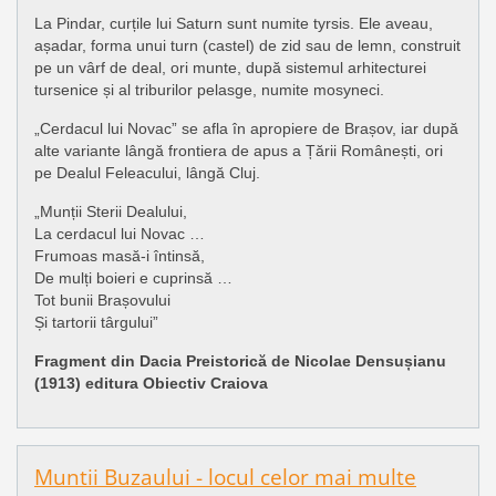
La Pindar, curțile lui Saturn sunt numite tyrsis. Ele aveau,
așadar, forma unui turn (castel) de zid sau de lemn, construit
pe un vârf de deal, ori munte, după sistemul arhitecturei
tursenice și al triburilor pelasge, numite mosyneci.
„Cerdacul lui Novac” se afla în apropiere de Brașov, iar după
alte variante lângă frontiera de apus a Țării Românești, ori
pe Dealul Feleacului, lângă Cluj.
„Munții Sterii Dealului,
La cerdacul lui Novac …
Frumoas masă-i întinsă,
De mulți boieri e cuprinsă …
Tot bunii Brașovului
Și tartorii târgului”
Fragment din Dacia Preistorică de Nicolae Densușianu
(1913) editura Obiectiv Craiova
Muntii Buzaului - locul celor mai multe