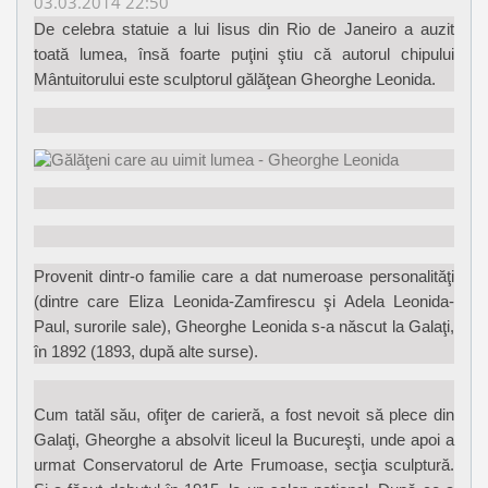
03.03.2014 22:50
De celebra statuie a lui Iisus din Rio de Janeiro a auzit
toată lumea, însă foarte puţini ştiu că autorul chipului
Mântuitorului este sculptorul gălăţean Gheorghe Leonida.
Provenit dintr-o familie care a dat numeroase personalităţi
(dintre care Eliza Leonida-Zamfirescu şi Adela Leonida-
Paul, surorile sale), Gheorghe Leonida s-a născut la Galaţi,
în 1892 (1893, după alte surse).
Cum tatăl său, ofiţer de carieră, a fost nevoit să plece din
Galaţi, Gheorghe a absolvit liceul la Bucureşti, unde apoi a
urmat Conservatorul de Arte Frumoase, secţia sculptură.