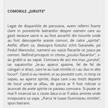
COMORILE „JURUITE“
Legat de disparitiile de persoane, avem referiri foarte
clare in povestirile batranilor despre oameni care au
gasit tezaure sacre si au fost azvarliti din locurile unde
au fost descoperite aceste comori, de catre „spirite“.
Astfel, aflam ca, deasupra fostului schit Gavanele, pe
Podul Manciului, oamenii au vazut flacarile ce joaca pe
comori. Nefiind priceputi in citirea „jocului flacarilor“, s-
au grabit si au sapat. Comoara de aici era insa „juruita“,
iar sapatorilor „le-au aparut spaime, fel de fel de
calugari si draci, care le-au luat mintile si i-au dus in alte
locuri“. Cand si-au revenit, ei au povestit cum, in timp ce
sapau, au aparut spirite, dupa care s-au trezit departe
de locul unde se aflau, de parca ar fi fost ridicati si
aruncati de acele spirite ce pazeau comoara. Si poate ar
mai fi incercat sa o caute daca si-ar fi adus aminte unde
incepusera sa sape. „Parca le luase Dumnezeu mintile“,
spun batranii.