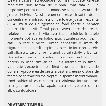
„ceata albastra“, stralucitoare, cu irizari ciudate, care se
manifesta sub forma de cupola, masurata cu un
dispozitiv pentru radiatii luminoase si avand 28.000 de
grade Kelvin. Acest fenomen este insotit de o
concentrare a infrasunetelor de foarte joasa frecventa
(3, 4 Hz) si de un zgomot de fond foarte suparator
pentru fiintele vii. Omul poate avea stare de greata,
cefalee, simte ca ii vibreaza toate celulele. In acele
momente pot aparea halucinatii, vizuale si auditive. In
cazul in care subiectul uman depaseste o limita de
siguranta, el poate fi „aspirat“ violent in interiorul acelei
ceti albastre, care ia forma unui vartej relativ orizontal.
Doi subiecti umani voluntari, dintre care un fizician, au
descris in mod similar ce li s-a intamplat in timpul
„aspiratiei“, experimentele fiind facute la un interval de
doi ani. Apropierea de ceata albastra creeaza o stare de
teama ce se transforma treptat in spaima incontrolabila,
cand subiectul este aspirat cu violenta intr-un tunel
energetic turbionar, la capatul caruia se vede o lumina
alba, stralucitoare.
DILATAREA TIMPULUI