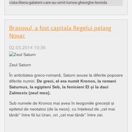
viata-libera-galateni-care-au-uimit-lumea-gheorghe-leonida
Brașovul, a fost capitala Regelui pelasg
Novac
02.03.2014 10:36
Zeul Saturn
În anticitatea greco-romană, Saturn avuse la diferite popoare
diferite numiri.
De greci, el era numit Kronos, la romani
Saturnus, la egipteni Seb, la fenicieni El și la daci
Zalmoxis (zeul mos).
Sub numele de Kronos mai avea în teogoniile grecești și
epitetul de neotatos (de la neos), cu înțelesul de „cel mai
tânăr” între fiii lui Uran, ori „cel mai tânăr” între zei.