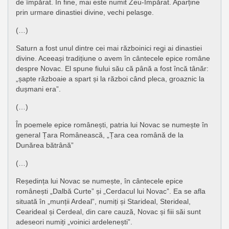
de împărat. În fine, mai este numit Zeu-Impărat. Aparține
prin urmare dinastiei divine, vechi pelasge.
(…)
Saturn a fost unul dintre cei mai războinici regi ai dinastiei
divine. Aceeași tradițiune o avem în cântecele epice române
despre Novac. El spune fiului său că până a fost încă tânăr:
„șapte războaie a spart și la război când pleca, groaznic la
dușmani era”.
(…)
În poemele epice românești, patria lui Novac se numește în
general Țara Românească, „Țara cea română de la
Dunărea bătrână”
(…)
Reședința lui Novac se numește, în cântecele epice
românești „Dalbă Curte” și „Cerdacul lui Novac”. Ea se afla
situată în „munții Ardeal”, numiți și Starideal, Sterideal,
Cearideal și Cerdeal, din care cauză, Novac și fiii săi sunt
adeseori numiți „voinici ardelenești”.