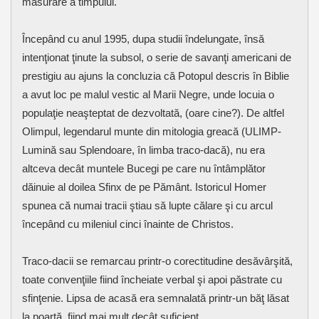
măsurare a timpului.
Începând cu anul 1995, dupa studii îndelungate, însă
intenţionat ţinute la subsol, o serie de savanţi americani de
prestigiu au ajuns la concluzia că Potopul descris în Biblie
a avut loc pe malul vestic al Marii Negre, unde locuia o
populaţie neaşteptat de dezvoltată, (oare cine?). De altfel
Olimpul, legendarul munte din mitologia greacă (ULIMP-
Lumină sau Splendoare, în limba traco-dacă), nu era
altceva decât muntele Bucegi pe care nu întâmplător
dăinuie al doilea Sfinx de pe Pământ. Istoricul Homer
spunea că numai tracii ştiau să lupte călare şi cu arcul
începând cu mileniul cinci înainte de Christos.
Traco-dacii se remarcau printr-o corectitudine desăvârşită,
toate convenţiile fiind încheiate verbal şi apoi păstrate cu
sfinţenie. Lipsa de acasă era semnalată printr-un băţ lăsat
la poartă, fiind mai mult decât suficient.