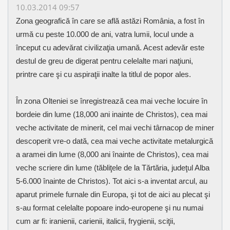
10.03.2014 09:57
Zona geografică în care se află astăzi România, a fost în
urmă cu peste 10.000 de ani, vatra lumii, locul unde a
început cu adevărat civilizaţia umană. Acest adevăr este
destul de greu de digerat pentru celelalte mari naţiuni,
printre care şi cu aspiraţii inalte la titlul de popor ales.
În zona Olteniei se înregistrează cea mai veche locuire în
bordeie din lume (1
8,000 ani inainte de Christos), cea mai
veche activitate de minerit, cel mai vechi târnacop de miner
descoperit vre-o dată, cea mai veche activitate metalurgică
a aramei din lume (8,000 ani înainte de Christos), cea mai
veche scriere din lume (tăbliţele de la Tărtăria, judeţul Alba
5-6.000 înainte de Christos). Tot aici s-a inventat arcul, au
aparut primele furnale din Europa, şi tot de aici au plecat şi
s-au format celelalte popoare indo-europene şi nu numai
cum ar fi: iranienii, carienii, italicii, frygienii, sciţii,