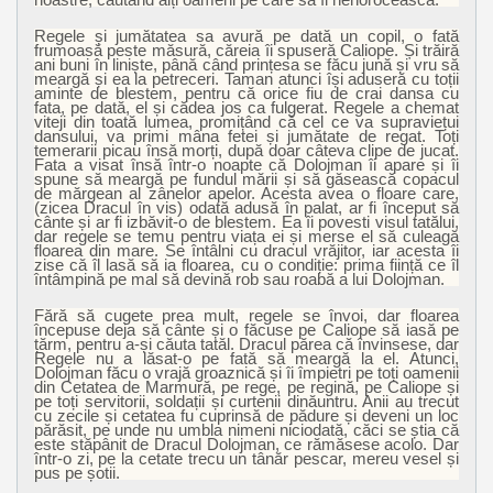
Regele și jumătatea sa avură pe dată un copil, o fată
frumoasă peste măsură, căreia îi spuseră Caliope. Și trăiră
ani buni în liniște, până când prințesa se făcu jună și vru să
meargă și ea la petreceri. Taman atunci își aduseră cu toții
aminte de blestem, pentru că orice fiu de crai dansa cu
fata, pe dată, el și cădea jos ca fulgerat. Regele a chemat
viteji din toată lumea, promițând că cel ce va supraviețui
dansului, va primi mâna fetei și jumătate de regat. Toți
temerarii picau însă morți, după doar câteva clipe de jucat.
Fata a visat însă într-o noapte că Dolojman îi apare și îi
spune să meargă pe fundul mării și să găsească copacul
de mărgean al zânelor apelor. Acesta avea o floare care,
(zicea Dracul în vis) odată adusă în palat, ar fi început să
cânte și ar fi izbăvit-o de blestem. Ea îi povesti visul tatălui,
dar regele se temu pentru viața ei și merse el să culeagă
floarea din mare. Se întâlni cu dracul vrăjitor, iar acesta îi
zise că îl lasă să ia floarea, cu o condiție: prima ființă ce îl
întâmpină pe mal să devină rob sau roabă a lui Dolojman.
Fără să cugete prea mult, regele se învoi, dar floarea
începuse deja să cânte și o făcuse pe Caliope să iasă pe
țărm, pentru a-și căuta tatăl. Dracul părea că învinsese, dar
Regele nu a lăsat-o pe fată să meargă la el. Atunci,
Dolojman făcu o vrajă groaznică și îi împietri pe toți oamenii
din Cetatea de Marmură, pe rege, pe regină, pe Caliope și
pe toți servitorii, soldații și curtenii dinăuntru. Anii au trecut
cu zecile și cetatea fu cuprinsă de pădure și deveni un loc
părăsit, pe unde nu umbla nimeni niciodată, căci se știa că
este stăpânit de Dracul Dolojman, ce rămăsese acolo. Dar
într-o zi, pe la cetate trecu un tânăr pescar, mereu vesel și
pus pe șotii.