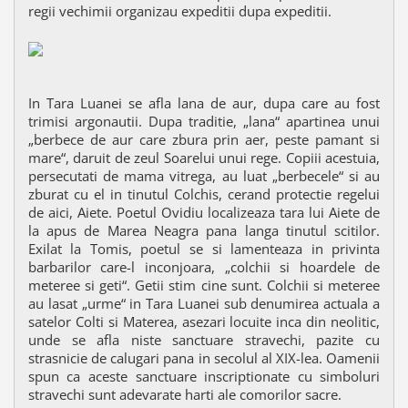
regii vechimii organizau expeditii dupa expeditii.
In Tara Luanei se afla lana de aur, dupa care au fost
trimisi argonautii. Dupa traditie, „lana“ apartinea unui
„berbece de aur care zbura prin aer, peste pamant si
mare“, daruit de zeul Soarelui unui rege. Copiii acestuia,
persecutati de mama vitrega, au luat „berbecele“ si au
zburat cu el in tinutul Colchis, cerand protectie regelui
de aici, Aiete. Poetul Ovidiu localizeaza tara lui Aiete de
la apus de Marea Neagra pana langa tinutul scitilor.
Exilat la Tomis, poetul se si lamenteaza in privinta
barbarilor care-l inconjoara, „colchii si hoardele de
meteree si geti“. Getii stim cine sunt. Colchii si meteree
au lasat „urme“ in Tara Luanei sub denumirea actuala a
satelor Colti si Materea, asezari locuite inca din neolitic,
unde se afla niste sanctuare stravechi, pazite cu
strasnicie de calugari pana in secolul al XIX-lea. Oamenii
spun ca aceste sanctuare inscriptionate cu simboluri
stravechi sunt adevarate harti ale comorilor sacre.