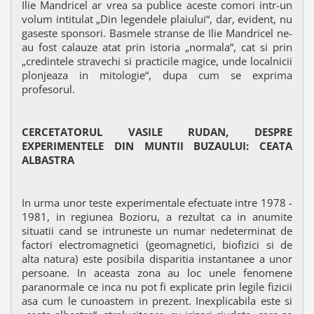
Ilie Mandricel ar vrea sa publice aceste comori intr-un
volum intitulat „Din legendele plaiului“, dar, evident, nu
gaseste sponsori. Basmele stranse de Ilie Mandricel ne-
au fost calauze atat prin istoria „normala“, cat si prin
„credintele stravechi si practicile magice, unde localnicii
plonjeaza in mitologie“, dupa cum se exprima
profesorul.
CERCETATORUL VASILE RUDAN, DESPRE
EXPERIMENTELE DIN MUNTII BUZAULUI: CEATA
ALBASTRA
In urma unor teste experimentale efectuate intre 1978 -
1981, in regiunea Bozioru, a rezultat ca in anumite
situatii cand se intruneste un numar nedeterminat de
factori electromagnetici (geomagnetici, biofizici si de
alta natura) este posibila disparitia instantanee a unor
persoane. In aceasta zona au loc unele fenomene
paranormale ce inca nu pot fi explicate prin legile fizicii
asa cum le cunoastem in prezent. Inexplicabila este si