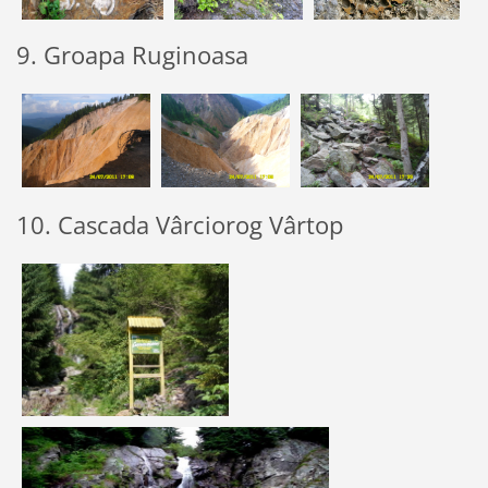
9. Groapa Ruginoasa
10. Cascada Vârciorog Vârtop