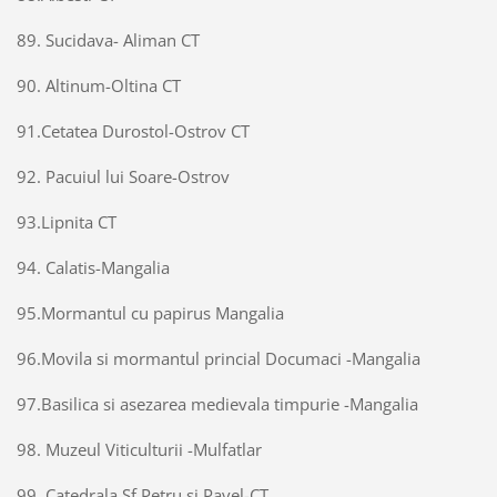
89. Sucidava- Aliman CT
90. Altinum-Oltina CT
91.Cetatea Durostol-Ostrov CT
92. Pacuiul lui Soare-Ostrov
93.Lipnita CT
94. Calatis-Mangalia
95.Mormantul cu papirus Mangalia
96.Movila si mormantul princial Documaci -Mangalia
97.Basilica si asezarea medievala timpurie -Mangalia
98. Muzeul Viticulturii -Mulfatlar
99. Catedrala Sf.Petru si Pavel-CT