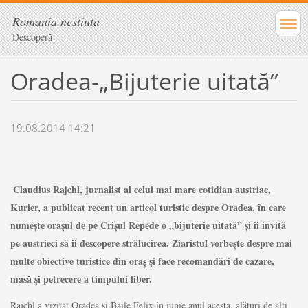
Romania nestiuta
Descoperă
Oradea-„Bijuterie uitată”
19.08.2014 14:21
Claudius Rajchl, jurnalist al celui mai mare cotidian austriac,
Kurier, a publicat recent un articol turistic despre Oradea, în care
numeşte oraşul de pe Crişul Repede o „bijuterie uitată” şi îi invită
pe austrieci să îi descopere strălucirea. Ziaristul vorbeşte despre mai
multe obiective turistice din oraş şi face recomandări de cazare,
masă şi petrecere a timpului liber.
Rajchl a vizitat Oradea şi Băile Felix în iunie anul acesta, alături de alţi