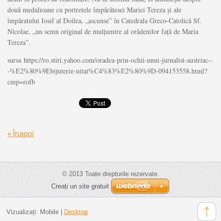
două medalioane cu portretele împărătesei Mariei Tereza şi ale
împăratului Iosif al Doilea, „ascunse” în Catedrala Greco-Catolică Sf.
Nicolae, „un semn original de mulţumire al orădenilor faţă de Maria
Tereza”.
sursa https://ro.stiri.yahoo.com/oradea-prin-ochii-unui-jurnalist-austriac--
-%E2%80%9Ebijuterie-uitat%C4%83%E2%80%9D-094153558.html?
cmp=rofb
« Înapoi
© 2013 Toate drepturile rezervate.
Creați un site gratuit
Vizualizați:
Mobile
|
Desktop