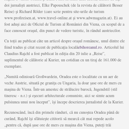
doi jurnalişti austrieci, Elke Papouschek (de la revista de călătorii Besser
Reise) şi Richard Rőder (care scrie pentru site-urile de turism
www.profireisen.at, www.travel-online.at şi www.adwmagazin.at). Ei au
fost aduşi aici de Oficiul de Turism al României din Viena, cu scopul de a
face cunoscut oraşul, din punct de vedere turistic, în rândul austriecilor.
Cu toţii au publicat câte un articol despre oraşul românesc, unul dintre ele
fiind tradus şi citat recent de publicaţia locală
ebihoreanul.ro
. Articolul lui
Claudius Rajchl a fost publicat în ediţia din 20 iulie a „Reise”,
suplimentul de călătorie al Kurier, un cotidian cu un tiraj de 161.000 de
exemplare.
„Numită odinioară Großwardein, Oradea este o localitate cu un aer de
veche Austrie, situată pe graniţa cu Ungaria, la doar şase ore de mers cu
maşina de Viena. Într-un amestec de strălucire barocă, Jugendstil (stil
tineresc - n.r.) şi eşecuri arhitecturale comuniste, aici se simte acum
pulsiunea unui nou început”, îşi începe descrierea jurnalistul de la Kurier.
Recunoscând, încă din primele rânduri, că nu cunoştea Oradea până de
curând, Rajchl îşi sfătuieşte cititorii să mearcă cât mai repede acolo
„pentru că, după şase ore de mers cu maşina din Viena, puteţi trăi