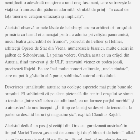
nemijlocit o adevărată renaştere a unui oraş fascinant, care se trezeşte la
viaţă ca frumoasa din pădurea adormită, sărutată de prinţ - în cazul de
faţă tinerii ei cetăţeni entuziaşti şi implicaţi”.
Ziaristul observă urmele lăsate de habsburgi asupra arhitecturii oraşului:
primăria cu turnul ei amenajat pentru a admira priveliştea panoramică,
micul teatru „incredibil de frumos”, proiectat de Fellner şi Helmer,
arhitecţii Operei de Stat din Viena, numeroasele biserici, multe clădiri în
galben de Schönbrunn. La prima vedere, Oradea arată ca un orăşel din
Austria, fiind traversat şi de ULF, tramvaiul vienez cu podea joasă,
precizează Rajchl. Ea are însă multe comori culturale, „unele ciudate”,
care nu pot fi găsite în altă parte, subliniază autorul articolului.
Descrierea jurnalistului austriac nu ocoleşte aspectele mai puţin bune ale
oraşului. El subliniază că pe aleea pietonală din centrul oraşului se simte
o tensiune „între strălucirea de odinioară, cu un farmec parţial morbid” şi
o atmosferă de nou început. „În timp ce la etaj se desprinde tencuiala, la
parter se deschid baruri şi magazine şic”, explică Claudius Rajchl.
Ziaristul dedică un pasaj şi cetăţii din Oradea, garnizoană austriacă în
timpul Mariei Tereza „ascunsă de comunişti după blocuri de beton”, aflată
acum în proces de reabilitare. Nu în ultimul rând, el aminteşte despre